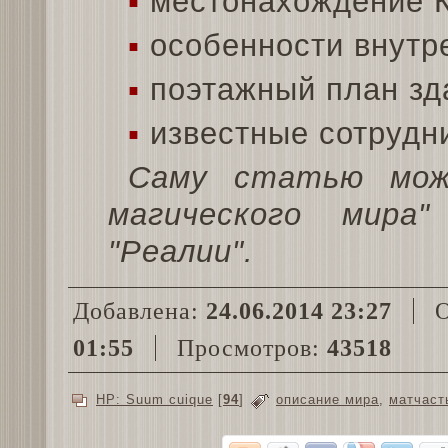
▪
местонахождение К
▪
особенности внутре
▪
поэтажный план зд
▪
известные сотрудн
Саму статью мож
магического мира"
"Реалии".
Добавлена:
24.06.2014 23:27
О
01:55
Просмотров:
43518
HP: Suum cuique
[
94
]
описание мира
,
матчаст