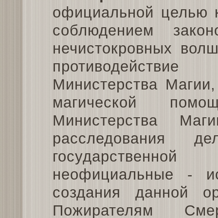
официальной целью к
соблюдением зако
нечистокровных волш
противодействи
Министерства Магии,
магической помо
Министерства Маг
расследования де
государственной
неофициальные - и
создания данной ор
Пожирателям Сме