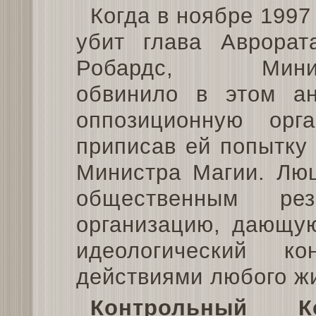
Когда в ноябре 1997
убит глава Аврорат
Робардс, Минис
обвинило в этом а
оппозиционную орга
приписав ей попытку
Министра Магии. Лю
общественным рез
организацию, дающую
идеологический 
действиями любого жи
Контрольный Ко