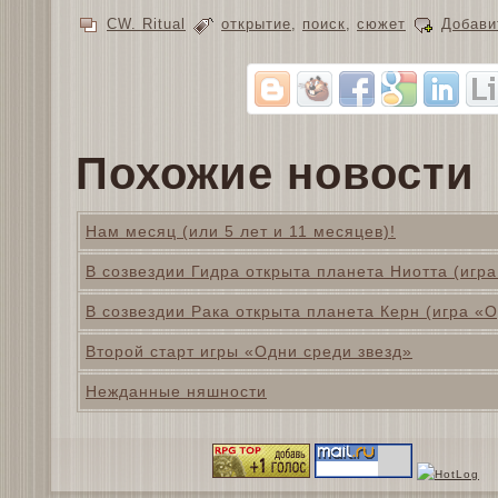
CW. Ritual
открытие
,
поиск
,
сюжет
Добави
Похожие новости
Нам месяц (или 5 лет и 11 месяцев)!
В созвездии Гидра открыта планета Ниотта (игра
В созвездии Рака открыта планета Керн (игра «О
Второй старт игры «Одни среди звезд»
Нежданные няшности