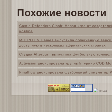
Похожие новости
Castle Defenders Clash: Новая игра от создател
ноябре
MOONTON Games выпустила облегченную версию 
доступную в нескольких африканских странах
Студия Afterburn выпустила футбольную голово
Activision анонсировала крупный турнир COD Mo
Finalflow анонсировала футбольный симулятор P