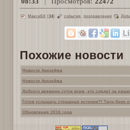
08:33
Просмотров:
22472
МаксиБК
[
34
]
события
,
поздравления
Доб
Похожие новости
Новости Аркхейма
Новости Аркхейма
Доброго времени суток всем, кто следит за наш
Готов услышать страшные истории?! Таун-Крик о
Обновления 2016 года