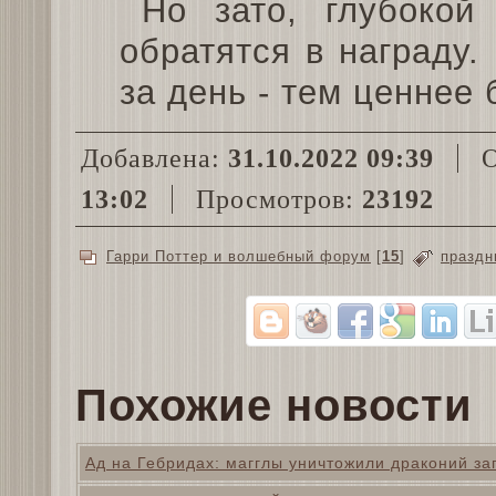
Но зато, глубокой
обратятся в награду
за день - тем ценнее 
Добавлена:
31.10.2022 09:39
О
13:02
Просмотров:
23192
Гарри Поттер и волшебный форум
[
15
]
праздн
Похожие новости
Ад на Гебридах: магглы уничтожили драконий за