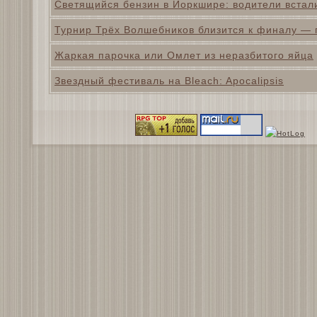
Светящийся бензин в Йоркшире: водители встал
Турнир Трёх Волшебников близится к финалу — г
Жаркая парочка или Омлет из неразбитого яйца
Звездный фестиваль на Bleach: Apocalipsis