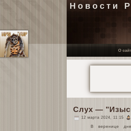
Новости 
О сай
Слух — "Изыс
12 марта 2024, 11:15
В веренице дне