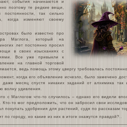
зают, события начинаются и
нно поэтому те редкие вещи,
 постоянности, так сильно
а, когда изменяют своему
островах было известно про
ора Маглога, который на
многих лет постоянно просил
мощи в своих изысканиях с
ниями. Все уже привыкли к
вление на главной торговой
мается, ведь помощь этому цвергу требовалась постоянно
омент, когда его объявление исчезло, было замечено дост
: даже месяц спустя никаких заданий от алхимика так 
ю волну удивления.
 что с Маглогом что-то случилось – однако его видели вп
. Кто-то мог предположить, что он забросил свои исследо
ал покупать удобрения для растений, судя по рассказам то
т по городу, но какие из них в итоге окажутся правдой?..