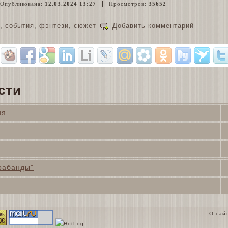
публикована:
12.03.2024 13:27
Просмотров:
35652
,
события
,
фэнтези
,
сюжет
Добавить комментарий
сти
ия
рабанды"
О сай