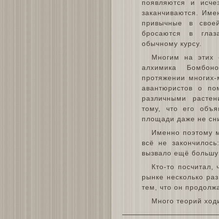
появляются и исче
заканчиваются. Име
привычные в своей
бросаются в глаз
обычному курсу.
Многим на этих 
алхимика Бомбон
протяжении многих-
авантюристов о по
различными расте
тому, что его объя
площади даже не сни
Именно поэтому м
всё не закончилось
вызвало ещё большу
Кто-то посчитал,
рынке несколько раз
тем, что он продолж
Много теорий ходи