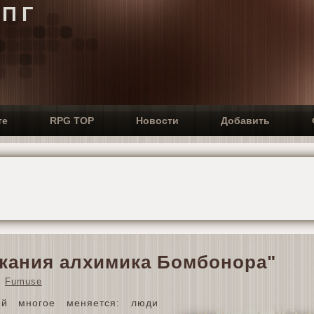
РПГ
те
RPG TOP
Новости
Добавить
кания алхимика Бомбонора"
Fumuse
й многое меняется: люди