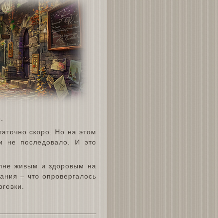
.
аточно скоро. Но на этом
и не последовало. И это
олне живым и здоровым на
вания – что опровергалось
рговки.