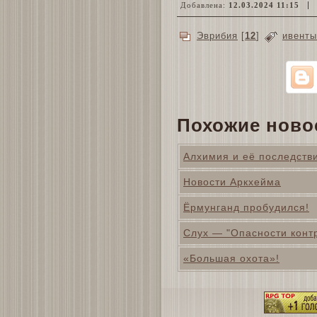
Добавлена:
12.03.2024 11:15
О
Эврибия
[
12
]
ивенты
Похожие ново
Алхимия и её последств
Новости Аркхейма
Ёрмунганд пробудился!
Слух — "Опасности конт
«Большая охота»!