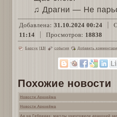
♫ Драгни — Не парь
Добавлена:
31.10.2024 00:24
О
11:14
Просмотров:
18838
Барсук
[
13
]
события
Добавить комментар
Похожие новости
Новости Аркхейма
Новости Аркхейма
Ад на Гебридах: магглы уничтожили драконий за