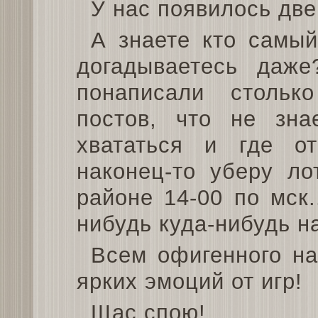
У нас появилось дв
А знаете кто самы
догадываетесь даж
понаписали стольк
постов, что не зна
хвататься и где о
наконец-то уберу ло
районе 14-00 по мск.
нибудь куда-нибудь н
Всем офигенного на
ярких эмоций от игр!
Щас спою!