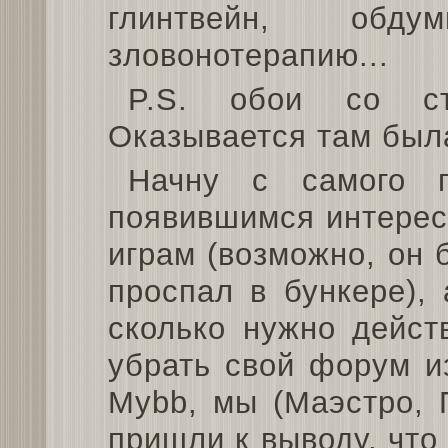
глинтвейн, обд
зловонотерапию...
P.S. обои со ст
Оказывается там была
Начну с самого г
появившимся интере
играм (возможно, он б
проспал в бункере),
сколько нужно дейст
убрать свой форум и
Mybb, мы (Маэстро, 
пришли к выводу, что 