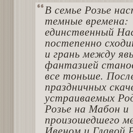
В семье Розье на
темные времена:
единственный На
постепенно сходи
и грань между яв
фантазией стано
все тоньше. Посл
праздничных скач
устраиваемых Ро
Розье на Мабон и
произошедшего м
Ивеном и Главой 