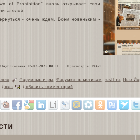
wn of Prohibition" вновь открывает свои
 читателей.
рнуться - очень ждем. Всем новеньким -
Опубликована:
05.03.2025 08:11
Просмотров:
19421
ение
Форумные игры
,
Форумки по мотивам
,
rusff.ru
,
Нью-Йо
,
Джаз
Добавить комментарий
сти