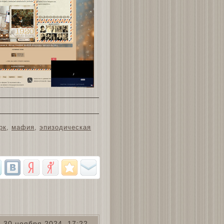
рк
,
мафия
,
эпизодическая
30 ноября 2024, 17:22