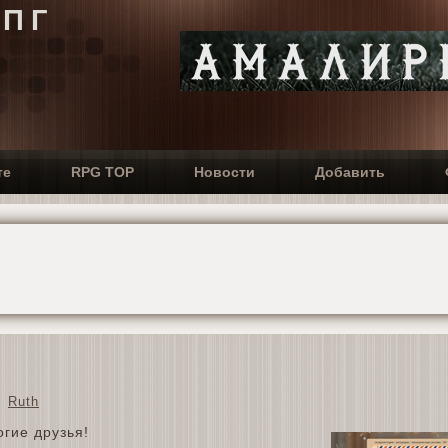
РПГ
те
RPG TOP
Новости
Добавить
Ruth
гие друзья!