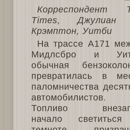
Корреспондент 
Times, Джулиан 
Крэмптон, Уитби
На трассе A171 ме
Мидлсбро и Уит
обычная бензоколо
превратилась в ме
паломничества десят
автомобилистов.
Топливо внезап
начало светитьс
темноте призрач