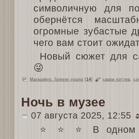
символичную для по
обернётся масштаб
огромные зубастые д
чего вам стоит ожидат
Новый сюжет для с
😜
Marauders: forever young
[
14
]
гарри поттер
,
со
Ночь в музее
07 августа 2025, 12:55
⭐️ ⭐️ ⭐️ В одном