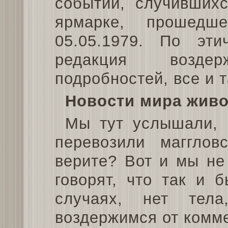
событий, случившихс
ярмарке, прошедше
05.05.1979. По эт
редакция возде
подробностей, все и т
Новости мира живо
Мы тут услышали, 
перевозили маггло
верите? Вот и мы не
говорят, что так и 
случаях, нет тел
воздержимся от комм