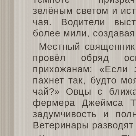
зелёным светом и ист
чая. Водители выс
более мили, создава
Местный священник
провёл обряд осв
прихожанам: «Если 
пахнет так, будто м
чай?» Овцы с ближа
фермера Джеймса То
задумчивость и полн
Ветеринары разводят