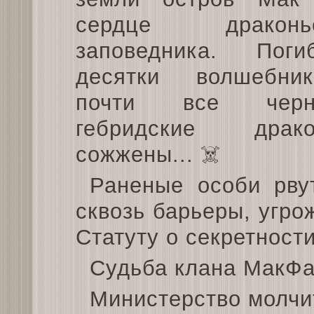
сердце драконье
заповедника. Поги
десятки волшебник
почти все черн
гебридские драк
сожжены... ☠️
Раненые особи рву
сквозь барьеры, угро
Статуту о секретности
Судьба клана МакФа
Министерство молчи