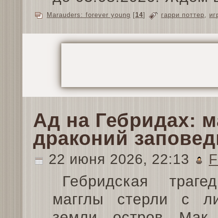
Marauders: forever young
[
14
]
гарри поттер
,
иг
Ад на Гебридах: 
драконий заповед
22 июня 2026, 22:13
F
Гебридская трагед
магглы стерли с л
земли остров Ма