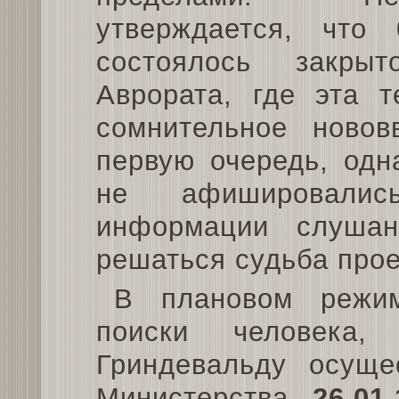
утверждается, что
состоялось закры
Аврората, где эта т
сомнительное новов
первую очередь, одн
не афишировалис
информации слушан
решаться судьба прое
В плановом режи
поиски человека,
Гриндевальду осуще
Министерства
26.01