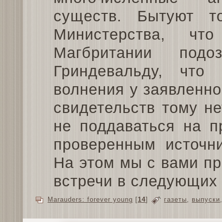
существ. Бытуют т
Министерства, чт
Магбритании подо
Гриндевальду, что
волнения у заявленно
свидетельств тому н
не поддаваться на п
проверенным источни
На этом мы с вами пр
встречи в следующих
Marauders: forever young
[
14
]
газеты
,
выпуски