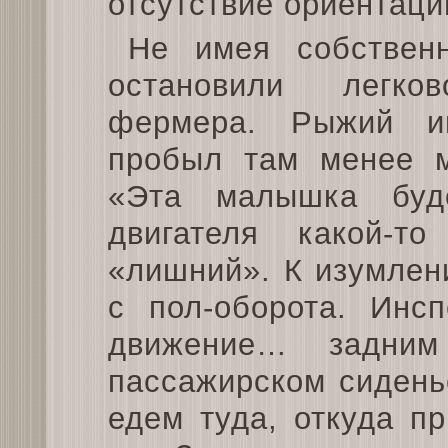
отсутствие ориентаци
Не имея собственн
остановили легко
фермера. Рыжий ин
пробыл там менее м
«Эта малышка буд
двигателя какой-т
«лишний». К изумлен
с пол-оборота. Инс
движение… задним
пассажирском сидень
едем туда, откуда п