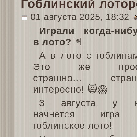
Гоблинский лото
01 августа 2025, 18:32
Играли когда-ниб
в лото?
🃏
А в лото с гоблина
Это же прос
страшно... стра
интересно! 🙀😱
3 августа у н
начнется игра
гоблинское лото!