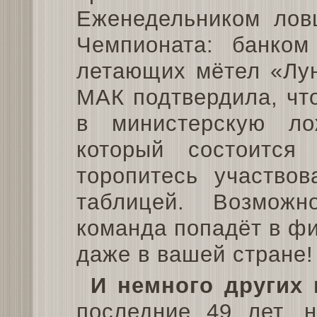
Еженедельником лов
Чемпионата: банком 
летающих мётел «Лун
МАК подтвердила, чт
в министерскую л
который состоится
торопитесь участвов
таблицей. Возмож
команда попадёт в фи
даже в вашей стране!
И немного других 
последние 49 лет, н