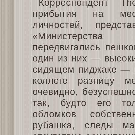
Корреспондент T
прибытия на мес
личностей, предст
«Министерства 
передвигались пешко
один из них — высок
сидящем пиджаке — р
коллеге разницу м
очевидно, безуспешн
так, будто его то
обломков собствен
рубашка, следы м