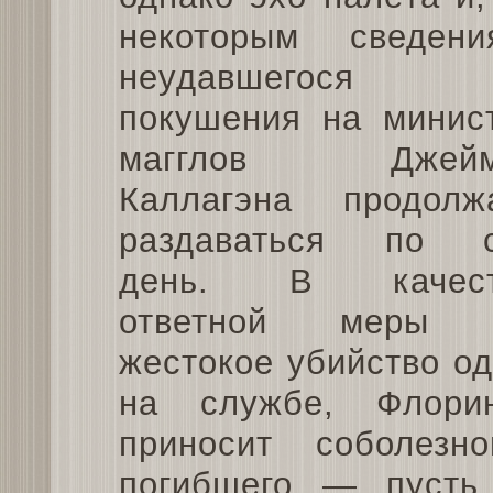
некоторым сведени
неудавшегося
покушения на минис
магглов Джейм
Каллагэна продолж
раздаваться по 
день. В качест
ответной меры 
жестокое убийство од
на службе, Флори
приносит соболез
погибшего — пусть