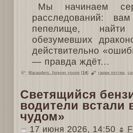
Мы начинаем сер
расследований: вам
пепелище, найти
обезумевших дракон
действительно «ошибк
— правда ждёт...
Marauders: forever young
[
14
]
гарри поттер
,
со
Светящийся бензи
водители встали 
чудом»
17 июня 2026, 14:50
F