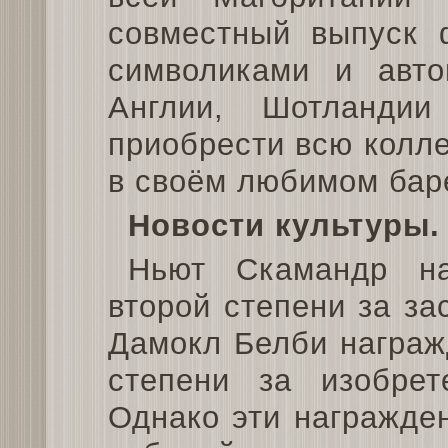
совместный выпуск 
символиками и авт
Англии, Шотланди
приобрести всю колл
в своём любимом бар
Новости культуры.
Ньют Скамандр н
второй степени за за
Дамокл Белби награж
степени за изобрет
Однако эти награжде