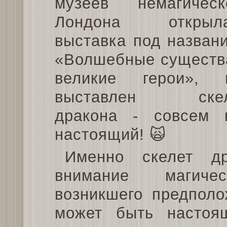
музеев немагическ
Лондона открыла
выставка под назван
«Волшебные существ
великие герои», 
выставлен скел
дракона - совсем 
настоящий! 🙀
Именно скелет д
внимание магиче
возникшего предполо
может быть настоя