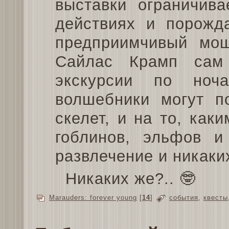
выставки ограничива
действиях и порожда
предприимчивый мош
Сайлас Крамп сам
экскурсии по ноч
волшебники могут п
скелет, и на то, как
гоблинов, эльфов и
развлечение и никаких
Никаких же?.. 🤓
Marauders: forever young
[
14
]
события
,
квесты