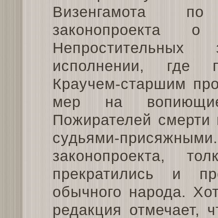
Визенгамота по
законопроекта о
Непростительных
исполнении, где 
Краучем-старшим про
мер на вопиющи
Пожирателей смерти 
судьями-присяжным
законопроекта, т
прекратились и п
обычного народа. Хо
редакция отмечает, 