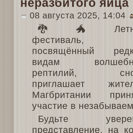
неразбитого яйца
08 августа 2025, 14:04
🐉 🐲 Летн
фестиваль,
посвящённый ред
видам волшебн
рептилий, сно
приглашает жите
Магбритании прин
участие в незабываем
Будьте уверен
представление, на к