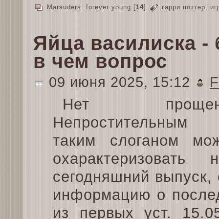
Marauders: forever young
[
14
]
гарри поттер
,
иг
Яйца василиска - 
в чем вопрос
09 июня 2025, 15:12
F
Нет прощен
Непростительным
таким слоганом мо
охарактеризовать 
сегодняшний выпуск,
информацию о послед
из первых уст. 15.0