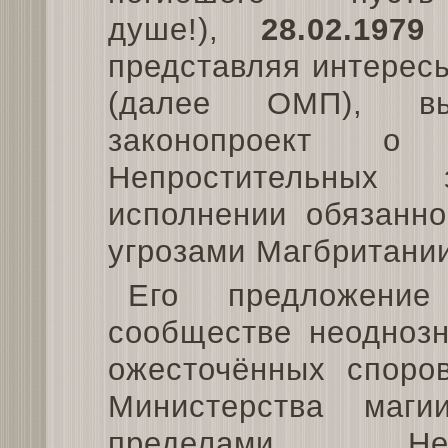
душе!),
28.02.1979
Б
представляя интерес
(далее ОМП), вы
законопроект о 
Непростительных
исполнении обязанн
угрозами Магбритании
Его предложени
сообществе неоднозн
ожесточённых споров
Министерства маг
пределами. Не